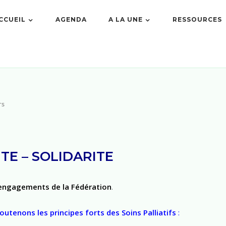
CCUEIL
AGENDA
A LA UNE
RESSOURCES
rs
ITE – SOLIDARITE
 engagements de la Fédération
.
outenons les principes forts des Soins Palliatifs
: