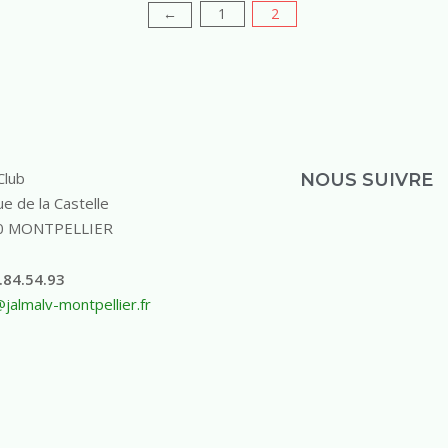
1
2
←
Club
NOUS SUIVRE
e de la Castelle
0 MONTPELLIER
.84.54.93
jalmalv-montpellier.fr