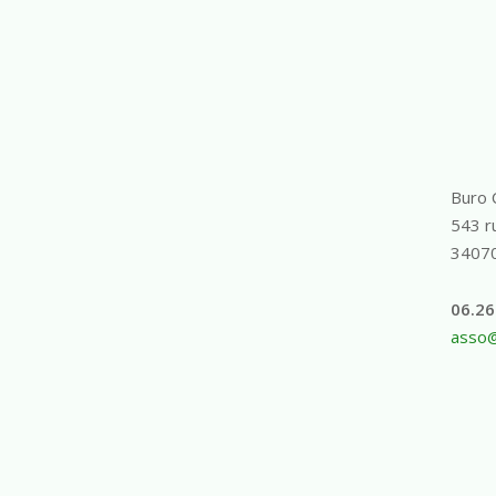
Buro 
543 ru
3407
06.26
asso@